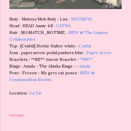
Body : Maitreya Mesh Body - Lara :
MAITREYA
Head : HEAD Annie 4.8 :
CATWA
Hair : NO.MATCH_NO.TIME. :
NEW @ The Liaison
Collaborative
Top : [Cynful] Hottie Halter white :
Cynful
Jean : paper.arrow pedal.pushers blue :
Paper arrow
Bracelets : **RE** Anvoir Bracelet :
**RE**
Rings : Amala - The Alaska Rings - :
Amala
Pose : Frozen - My grey cat poses :
NEW @
Cosmopolitan Events
Location :
La Vie
Partager